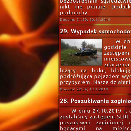
bezpośrednim sąsiedztwie
nikt nie pilnuje. Dodat
podmuchy
Dodano: 21:29, 20.11.2019
29. Wypadek samochodo
W dni
godzinie 
zastępem
miejscow
zdarzeni
leżący na boku, bloku
podróżująca pojazdem wyd
przybyciem. Nasze działani
Dodano: 22:04, 4.11.2019
28. Poszukiwania zagini
W dniu 27.10.2019 r.
zostaliśmy zastępem SLRt
poszukiwań zaginionej
będącymi na miejscu 