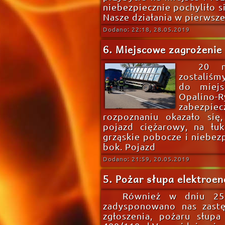
niebezpiecznie pochyliło si
Nasze działania w pierwszej
Dodano: 22:18, 28.05.2019
6. Miejscowe zagrożenie
20 m
zostaliś
do miejs
Opalin
zabezpie
rozpoznaniu okazało się
pojazd ciężarowy, na łu
grząskie pobocze i niebezp
bok. Pojazd
Dodano: 21:59, 20.05.2019
5. Pożar słupa elektroe
Również w dniu 25.
zadysponowano nas zast
zgłoszenia, pożaru słupa