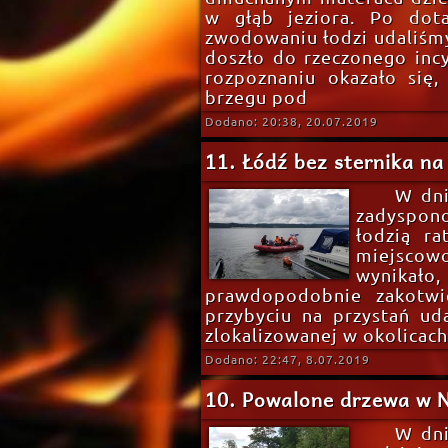
w głąb jeziora. Po dot
zwodowaniu łodzi udaliśmy
doszło do rzeczonego incy
rozpoznaniu okazało się,
brzegu pod
Dodano: 20:38, 20.07.2019
11. Łódź bez sternika na
W dni
zadyspono
łodzią r
miejscowo
wynikało
prawdopodobnie zakotwic
przybyciu na przystań ud
zlokalizowanej w okolicac
Dodano: 22:47, 8.07.2019
10. Powalone drzewa w 
W dni