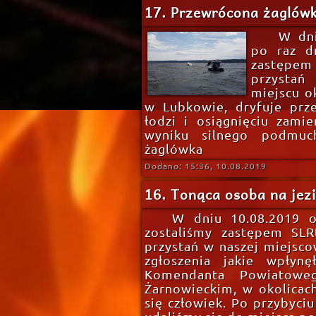
17. Przewrócona żaglówk
W dni
po raz d
zastępem 
przystań
miejscu ok
w Lubkowie, dryfuje prz
łodzi i osiągnięciu zami
wyniku silnego podmuc
żaglówka
Dodano: 15:36, 10.08.2019
16. Tonąca osoba na jez
W dniu 10.08.2019 o
zostaliśmy zastępem SLR
przystań w naszej miejsco
zgłoszenia jakie wpłyn
Komendanta Powiatoweg
Żarnowieckim, w okolicac
się człowiek. Po przybyci