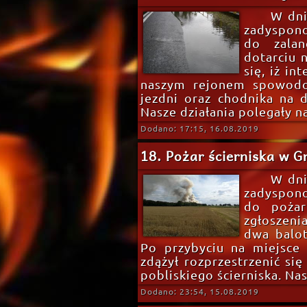
W dni
zadyspon
do zala
dotarciu 
się, iż in
naszym rejonem spowodo
jezdni oraz chodnika na d
Nasze działania polegały n
Dodano: 17:15, 16.08.2019
18. Pożar ścierniska w G
W dni
zadyspon
do pożar
zgłoszeni
dwa balot
Po przybyciu na miejsce 
zdążył rozprzestrzenić si
pobliskiego ścierniska. Nas
Dodano: 23:54, 15.08.2019