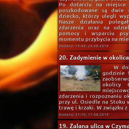
Po dotarciu na miejsce 
poszkodowane są dwie o
dziecko, którzy ulegli w
Nasze działania polega
zdarzenia oraz na udzie
pomocy i wsparciu psy
momentu przybycia na mie
Dodano: 15:49, 24.08.2019
20. Zadymienie w okolic
W dni
godzinie 
zaobser
okolicy
miejscow
zdarzenia i rozpoznaniu ok
przy ul. Osiedle na Stoku 
trawę i krzaki. W związku z
Dodano: 21:10, 17.08.2019
19. Zalana ulica w Czym