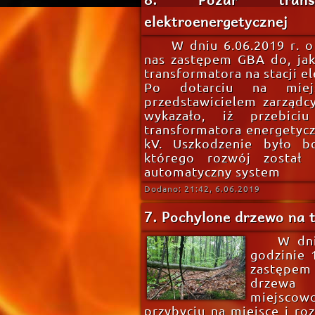
elektroenergetycznej
W dniu 6.06.2019 r. 
nas zastępem GBA do, jak
transformatora na stacji e
Po dotarciu na miej
przedstawicielem zarządc
wykazało, iż przebici
transformatora energetyc
kV. Uszkodzenie było b
którego rozwój został 
automatyczny system
Dodano: 21:42, 6.06.2019
7. Pochylone drzewo na t
W dni
godzinie 
zastępem
drzew
miejscow
przybyciu na miejsce i ro