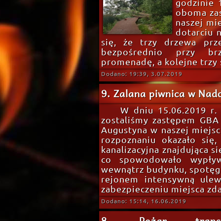
godzinie 
oboma za
naszej mie
dotarciu 
się, że trzy drzewa prz
bezpośrednio przy brz
promenadę, a kolejne trzy 
Dodano: 19:39, 3.07.2019
9. Zalana piwnica w Nad
W dniu 15.06.2019 r.
zostaliśmy zastępem GBA 
Augustyna w naszej miejsc
rozpoznaniu okazało się,
kanalizacyjna znajdująca si
co spowodowało wypływ
wewnątrz budynku, spotę
rejonem intensywną ulew
zabezpieczeniu miejsca z
Dodano: 15:14, 16.06.2019
8. Pożar trans