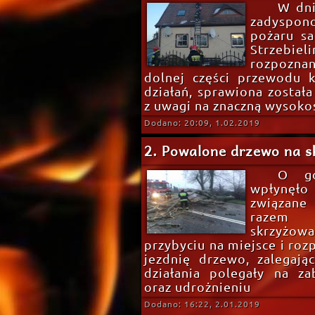
W dni
zadyspo
pożaru s
Strzebiel
rozpoznani
dolnej części przewodu 
działań, sprawiona zosta
z uwagi na znaczną wysoko
Dodano: 20:09, 1.02.2019
2. Powalone drzewo na 
O go
wpłynęło
związan
razem 
skrzyżow
przybyciu na miejsce i ro
jezdnię drzewo, zalegaj
działania polegały na za
oraz udrożnieniu
Dodano: 16:22, 2.01.2019