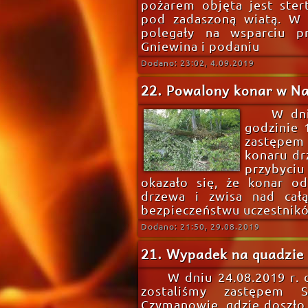
pożarem objęta jest ster
pod zadaszoną wiatą. W p
polegały na wsparciu pr
Gniewina i podaniu
Dodano: 23:02, 4.09.2019
22. Powalony konar w N
W dni
godzinie 
zastępem
konaru dr
przybyci
okazało się, że konar od
drzewa i zwisa nad całą
bezpieczeństwu uczestnikó
Dodano: 21:50, 29.08.2019
21. Wypadek na quadzie
W dniu 24.08.2019 r.
zostaliśmy zastępem
Czymanowie, gdzie doszło