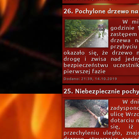
26. Pochylone drzewo na
W min
godzinie 
zastępem
drzewa n
przybyci
okazało się, że drzewo n
drogę i zwisa nad jedn
bezpieczeństwu uczestni
pierwszej fazie
Dodano: 21:39, 14.10.2019
25. Niebezpiecznie poch
W dni
zadyspo
ulicę Wrz
dotarciu 
się, iż
przechyleniu uległo, zna
drzewo, stwarzając zagr