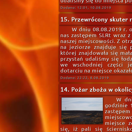
udaliśmy się do miejsca p
Dodano: 12:01, 10.08.2019
15. Przewrócony skuter 
W dniu 08.08.2019 r.
nas zastępem SLRt wraz z
naszej miejscowości. Z otr
na jeziorze znajduje się
której znajdowała się mał
przystań udaliśmy się łod
we wschodniej części je
dotarciu na miejsce okazało
Dodano: 22:22, 8.08.2019
14. Pożar zboża w okoli
W dni
godzinie 
zastępem 
miejscow
miejsce z
się, iż pali się ścierni