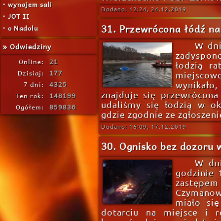
• wynajem sali
Dodano: 12:24, 24.12.2019
• JOT II
31. Przewrócona łódź na
• o Nadolu
W dni
» Odwiedziny
zadyspono
Online:
21
łodzią r
Dzisiaj:
177
miejscowo
7 dni:
4325
wynikało
znajduje się przewrócona
Ten rok:
148199
udaliśmy się łodzią w ok
Ogółem:
859836
gdzie zgodnie ze zgłoszen
Dodano: 16:09, 17.12.2019
30. Ognisko bez dozoru
W dni
godzinie 
zastęp
Czymanowo
miało się
dotarciu na miejsce i r