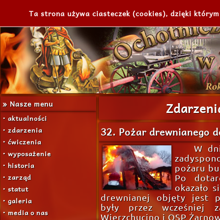
Ta strona używa ciasteczek (cookies), dzięki którym
» Nasze menu
Zdarzeni
• aktualności
32. Pożar drewnianego 
• zdarzenia
• ćwiczenia
W dni
• wyposażenie
zadyspo
• historia
pożaru bu
• zarząd
Po dotar
okazało si
• statut
drewnianej objęty jest 
• galeria
były przez wcześniej 
• media o nas
Wierzchucino i OSP Żarnow