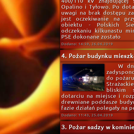
400/110 kV znajdującej 
Opalino i Tyłowo. Po dotar
uwagi na brak dostępu za
jest oczekiwanie na prz
obiektu - Polskich Sie
odczekaniu kilkunastu mi
PSE dokonane zostało
Dodano: 14:59, 26.04.2019
4. Pożar budynku mieszk
W dni
zadyspono
do pożaru
Strażack
bliskim 
dotarciu na miejsce i rozp
drewniane poddasze budyn
fazie działań polegały na
Dodano: 11:43, 25.04.2019
3. Pożar sadzy w kominie