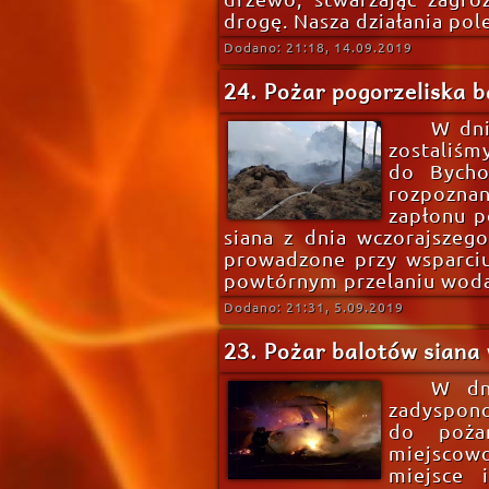
drogę. Nasza działania pol
Dodano: 21:18, 14.09.2019
24. Pożar pogorzeliska 
W dni
zostaliś
do Bycho
rozpozna
zapłonu p
siana z dnia wczorajszego 
prowadzone przy wsparciu
powtórnym przelaniu wodą
Dodano: 21:31, 5.09.2019
23. Pożar balotów siana
W dn
zadyspon
do poża
miejscow
miejsce 