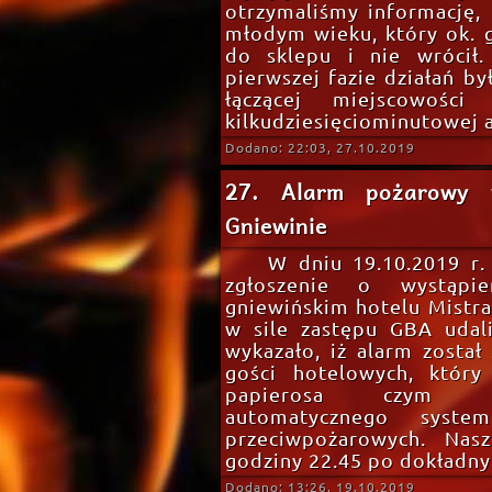
otrzymaliśmy informację,
młodym wieku, który ok. 
do sklepu i nie wrócił.
pierwszej fazie działań b
łączącej miejscowośc
kilkudziesięciominutowej a
Dodano: 22:03, 27.10.2019
27. Alarm pożarowy 
Gniewinie
W dniu 19.10.2019 r.
zgłoszenie o wystąp
gniewińskim hotelu Mistra
w sile zastępu GBA udal
wykazało, iż alarm zosta
gości hotelowych, któr
papierosa czym sp
automatycznego syste
przeciwpożarowych. Nasz
godziny 22.45 po dokładn
Dodano: 13:26, 19.10.2019