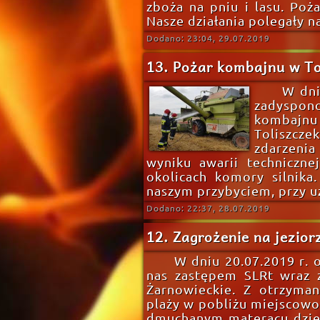
zboża na pniu i lasu. Poż
Nasze działania polegały na 
Dodano: 23:04, 29.07.2019
13. Pożar kombajnu w To
W dni
zadyspon
kombajnu 
Toliszcz
zdarzenia
wyniku awarii techniczn
okolicach komory silnika
naszym przybyciem, przy uż
Dodano: 22:37, 28.07.2019
12. Zagrożenie na jezio
W dniu 20.07.2019 r.
nas zastępem SLRt wraz z
Żarnowieckie. Z otrzyman
plaży w pobliżu miejscowoś
dmuchanym materacu dziec