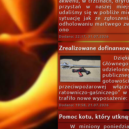
akwenu, w trzcinach, dryf
przystań w naszej miej
udaliśmy się w pobliże mie
sytuację jak ze zgłoszen
odholowaniu martwego zwi
ono
Dodano: 22:17, 31.07.2026
Zrealizowane dofinanso
Dzi
Głównego
udzielone
publiczn
gotowośc
przeciwpożarowej włąc
ratowniczo-gaśniczego” w
trafiło nowe wyposażenie: l
Dodano: 19:58, 21.07.2026
Pomoc kotu, który utkną
W miniony poniedział