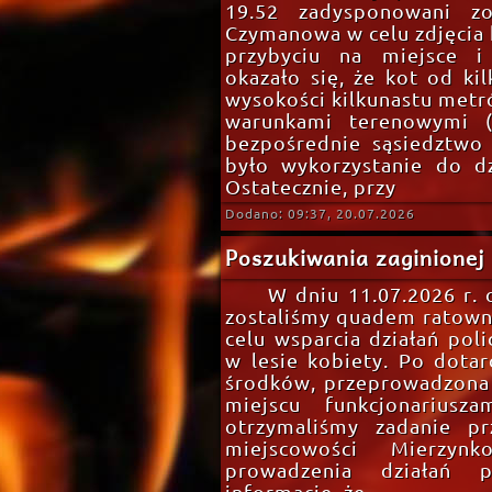
19.52 zadysponowani z
Czymanowa w celu zdjęcia k
przybyciu na miejsce i
okazało się, że kot od ki
wysokości kilkunastu metr
warunkami terenowymi (p
bezpośrednie sąsiedztwo 
było wykorzystanie do dz
Ostatecznie, przy
Dodano: 09:37, 20.07.2026
Poszukiwania zaginionej 
W dniu 11.07.2026 r.
zostaliśmy quadem ratown
celu wsparcia działań poli
w lesie kobiety. Po dotarc
środków, przeprowadzona
miejscu funkcjonariusza
otrzymaliśmy zadanie pr
miejscowości Mierzyn
prowadzenia działań p