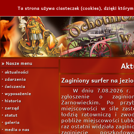
Ta strona używa ciasteczek (cookies), dzięki którym
» Nasze menu
Akt
• aktualności
Zaginiony surfer na jezi
• zdarzenia
• ćwiczenia
W dniu 7.08.2026 r. 
• wyposażenie
zgłoszenie o zagini
• historia
Żarnowieckim. Po przy
• zarząd
miejscowości w sile zas
łodzią ratowniczą i zwo
• statut
pobliże miejscowości Lubk
• galeria
raz ostatni widziała zagini
• media o nas
zaginięcie poszkodo