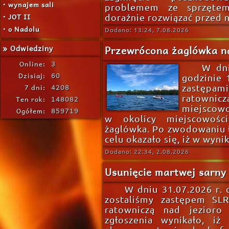
• wynajem sali
problemem ze sprzętem
• JOT II
doraźnie rozwiązać przed 
• o Nadolu
Dodano: 13:24, 7.08.2026
» Odwiedziny
Przewrócona żaglówka na
Online:
3
W dni
Dzisiaj:
60
godzinie 
7 dni:
4208
zastępami
ratowni
Ten rok:
148082
miejscowo
Ogółem:
859719
w okolicy miejscowości
żaglówka. Po zwodowaniu ł
celu okazało się, iż w wyn
Dodano: 22:34, 2.08.2026
Usunięcie martwej sarny 
W dniu 31.07.2026 r.
zostaliśmy zastępem SL
ratowniczą nad jezioro
zgłoszenia wynikało, iż