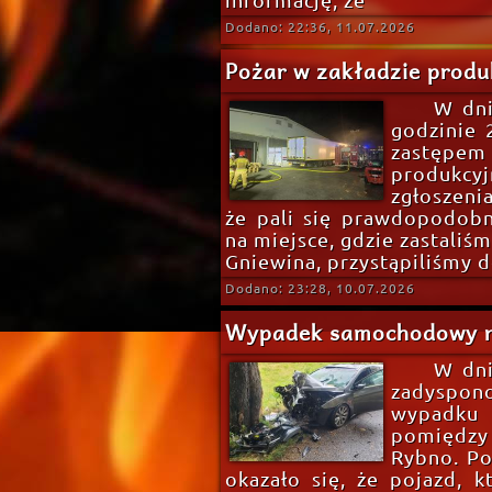
informację, że
Dodano: 22:36, 11.07.2026
Pożar w zakładzie produ
W dni
godzinie 
zastępem
produkc
zgłoszeni
że pali się prawdopodobn
na miejsce, gdzie zastaliś
Gniewina, przystąpiliśmy 
Dodano: 23:28, 10.07.2026
Wypadek samochodowy na
W dni
zadyspon
wypadku
pomiędzy
Rybno. Po
okazało się, że pojazd, 