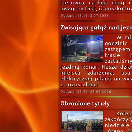
kierowca, na łuku drogi 
uwagi na fakt, iż poszkodo
Dodano: 16:11, 3.07.2026
Zwisająca gałąź nad jez
W min
godzinie 
zastępem
trasie 
zastaliśm
jezdnią konar. Nasze dzia
miejsca zdarzenia, us
elektrycznej pilarki na wy
z pozostałości
Dodano: 23:42, 28.06.2026
Obronione tytuły
Kolej
zakończy
niedzielę
„Arena M