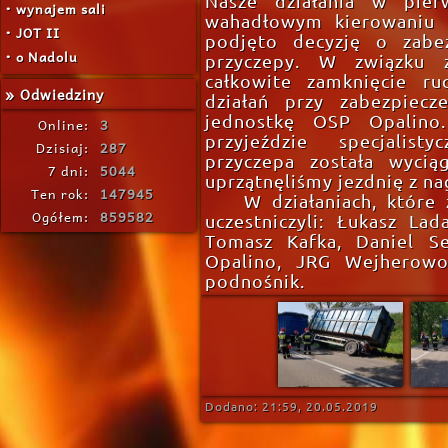
Nasze działania w pierw
• wynajem sali
wahadłowym kierowaniu r
• JOT II
podjęto decyzję o zabez
• o Nadolu
przyczepy. W związku 
całkowite zamknięcie ru
» Odwiedziny
działań przy zabezpiec
jednostkę OSP Opalino.
Online:
3
przyjeździe specjalist
Dzisiaj:
287
przyczepa została wycią
7 dni:
5044
uprzątnęliśmy jezdnię z na
Ten rok:
147945
W działaniach, które
Ogółem:
859582
uczestniczyli: Łukasz Lad
Tomasz Kafka, Daniel S
Opalino, JRG Wejherowo, 
podnośnik.
Dodano: 21:59, 20.05.2019