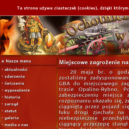
Ta strona używa ciasteczek (cookies), dzięki którym
» Nasze menu
Miejscowe zagrożenie na
• aktualności
20 maja br. o godz
• zdarzenia
zostaliśmy zadysponowan
• ćwiczenia
GBA do miejscowego zag
trasie Opalino-Rybno. P
• wyposażenie
zabezpieczeniu miejsca 
• historia
rozpoznaniu okazało się, ż
• zarząd
ciągnięta przez pojazd ci
• statut
łuku drogi zjechała na 
• galeria
niebezpiecznie przechyl
ciągnący przyczepę stanął
• media o nas