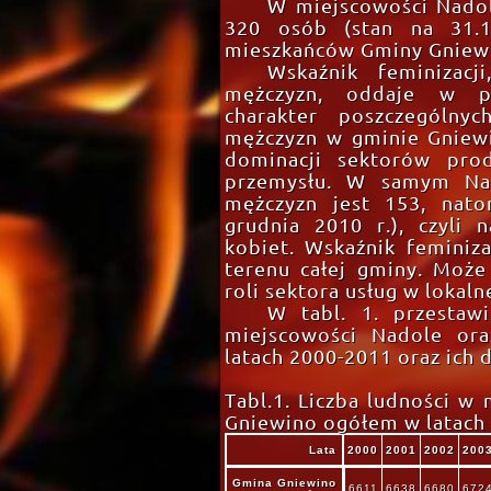
W miejscowości Nadol
320 osób (stan na 31.1
mieszkańców Gminy Gniew
Wskaźnik feminizacj
mężczyzn, oddaje w po
charakter poszczególn
mężczyzn w gminie Gniew
dominacji sektorów prod
przemysłu. W samym Nado
mężczyzn jest 153, nato
grudnia 2010 r.), czyli
kobiet. Wskaźnik feminiza
terenu całej gminy. Może
roli sektora usług w lokal
W tabl. 1. przestaw
miejscowości Nadole or
latach 2000-2011 oraz ich 
Tabl.1. Liczba ludności w
Gniewino ogółem w latach
Lata
2000
2001
2002
200
Gmina Gniewino
6611
6638
6680
672