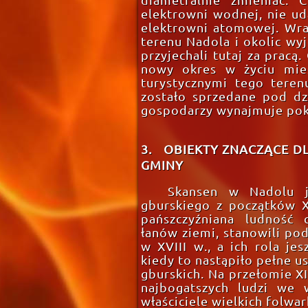
elektrowni wodnej, nie u
elektrowni atomowej. Wr
terenu Nadola i okolic wy
przyjechali tutaj za prac
nowy okres w życiu mie
turystycznymi tego tere
zostało sprzedane pod dzi
gospodarzy wynajmuje pok
3. OBIEKTY ZNACZĄCE D
GMINY
Skansen w Nadolu j
gburskiego z początków X
pańszczyźniana ludność 
łanów ziemi, stanowili pod
w XVIII w., a ich rola je
kiedy to nastąpiło pełne 
gburskich. Na przełomie XI
najbogatszych ludzi we w
właściciele wielkich folwa