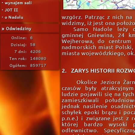
• wynajem sali
• JOT II
• o Nadolu
wzgórz. Patrząc z nich na 
widzimy, iż jest ona położ
» Odwiedziny
Samo Nadole leży o
gminnej Gniewina, 24 k
Online:
6
Wejherowa, do centrum G
Dzisiaj:
58
nadmorskich miast Polski, 
7 dni:
4206
miasta wojewódzkiego, ok.
Ten rok:
148080
Ogółem:
859717
2. ZARYS HISTORII ROZW
Okolice Jeziora Żar
czasów były atrakcyjnym
ludzie pojawili się na tych
zamieszkiwali południow
jednak nasilenie osadni
schyłek epoki brązu i poc
p.n.e.) i związane jest z
której bardzo wysoki 
odlewnictwo. Specyficz