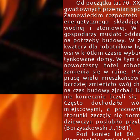
Od początku lat 70. X
gwałtownych przemian spo
Żarnowieckim rozpoczęto
energetycznego składają
wodnej i atomowej. W 
gospodarzy musiało odda
na potrzeby budowy. W z
kwatery dla robotników 
wsi w krótkim czasie wyb
tynkowane domy. W tym c
nowoczesny hotel robotn
zamienia się w ruinę. Pr
pracę wielu mieszkańców
bardziej zmieniało swój ch
na czas budowy zjechali lu
nie koniecznie liczyli si
Często dochodziło w
miejscowymi, a pracown
stosunki zaczęły się nor
dziewczyn poślubiło przy
(Borzyszkowski J.,1981).
Pod koniec lat 80. 
diametralnie zmieniać.