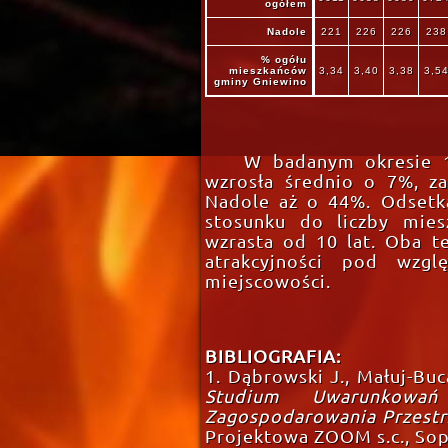
ogółem
Nadole
221
226
226
238
% ogółu
mieszkańców
3,34
3,40
3,38
3,5
gminy Gniewino
W badanym okresie 1
wzrosła średnio o 7%, z
Nadole aż o 44%. Odsetk
stosunku do liczby mies
wzrasta od 10 lat. Oba t
atrakcyjności pod wzg
miejscowości.
BIBLIOGRAFIA:
1. Dąbrowski J., Małuj-Buca
Studium Uwarunkowań
Zagospodarowania Przest
Projektowa ZOOM s.c., Sop