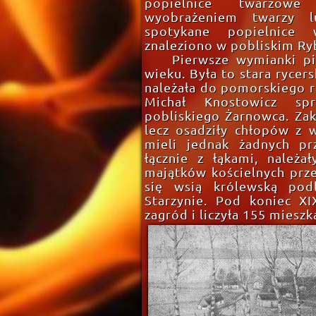
popielnice twarzowe
wyobrażeniem twarzy l
spotykane popielnice
znaleziono w pobliskim Ry
Pierwsze wymianki pi
wieku. Była to stara rycer
należała do pomorskiego 
Michał Knostowicz sp
pobliskiego Żarnowca. Zak
lecz osadziły chłopów z 
mieli jednak żadnych pr
łącznie z łąkami, należa
majątków kościelnych prz
się wsią królewską podl
Starzynie. Pod koniec X
zagród i liczyła 155 miesz