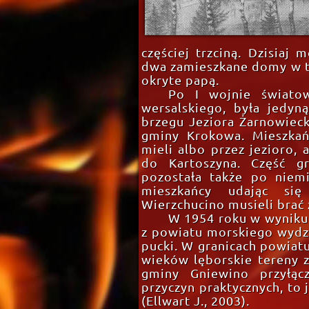
częściej trzciną. Dzisiaj
dwa zamieszkane domy w ty
okryte papą.
Po I wojnie świato
wersalskiego, była jedy
brzegu Jeziora Żarnowiec
gminy Krokowa. Mieszkań
mieli albo przez jezioro, 
do Kartoszyna. Część g
pozostała także po niemi
mieszkańcy udając si
Wierzchucino musieli brać 
W 1954 roku w wyniku
z powiatu morskiego wydz
pucki. W granicach powiat
wieków lęborskie tereny 
gminy Gniewino przyłąc
przyczyn praktycznych, to
(Ellwart J., 2003).