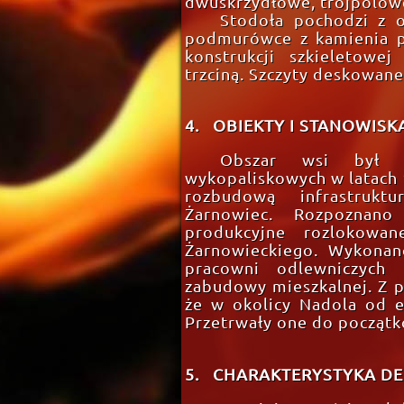
dwuskrzydłowe, trójpolow
Stodoła pochodzi z o
podmurówce z kamienia p
konstrukcji szkieletowe
trzciną. Szczyty deskowane 
4. OBIEKTY I STANOWIS
Obszar wsi był t
wykopaliskowych w latach 
rozbudową infrastrukt
Żarnowiec. Rozpoznan
produkcyjne rozlokowa
Żarnowieckiego. Wykonan
pracowni odlewniczych
zabudowy mieszkalnej. Z 
że w okolicy Nadola od e
Przetrwały one do począt
5. CHARAKTERYSTYKA D