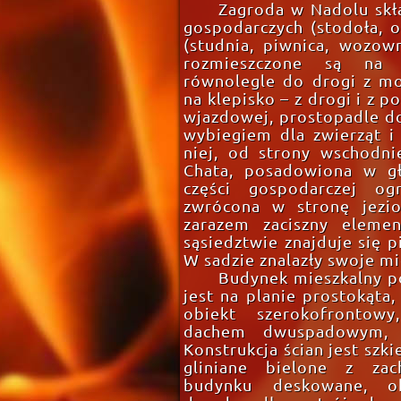
Zagroda w Nadolu skł
gospodarczych (stodoła, 
(studnia, piwnica, wozown
rozmieszczone są na 
równolegle do drogi z m
na klepisko – z drogi i z 
wjazdowej, prostopadle do
wybiegiem dla zwierząt 
niej, od strony wschodn
Chata, posadowiona w g
części gospodarczej o
zwrócona w stronę jezio
zarazem zaciszny elemen
sąsiedztwie znajduje się p
W sadzie znalazły swoje mi
Budynek mieszkalny po
jest na planie prostokąta
obiekt szerokofrontowy
dachem dwuspadowym, n
Konstrukcja ścian jest szki
gliniane bielone z zac
budynku deskowane, o