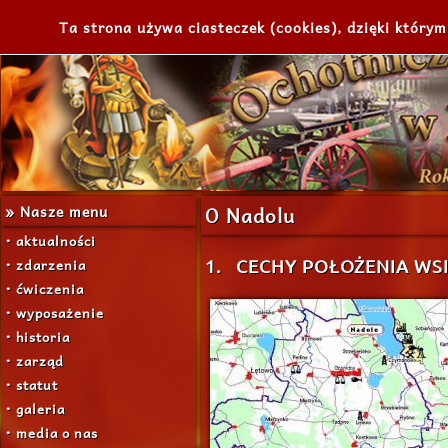
Ta strona używa ciasteczek (cookies), dzięki którym
» Nasze menu
O Nadolu
• aktualności
• zdarzenia
1. CECHY POŁOŻENIA WS
• ćwiczenia
• wyposażenie
• historia
• zarząd
• statut
• galeria
• media o nas