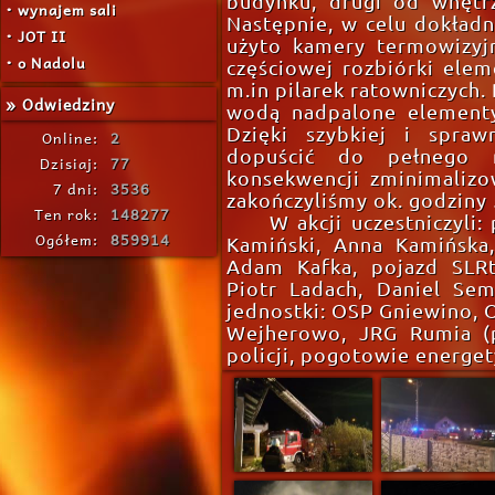
budynku, drugi od wnętr
• wynajem sali
Następnie, w celu dokładn
• JOT II
użyto kamery termowizyjn
• o Nadolu
częściowej rozbiórki ele
m.in pilarek ratowniczych.
» Odwiedziny
wodą nadpalone elementy
Dzięki szybkiej i spraw
Online:
2
dopuścić do pełnego 
Dzisiaj:
77
konsekwencji zminimalizow
7 dni:
3536
zakończyliśmy ok. godziny 
Ten rok:
148277
W akcji uczestniczyli:
Ogółem:
859914
Kamiński, Anna Kamińska,
Adam Kafka, pojazd SLRt
Piotr Ladach, Daniel Sem
jednostki: OSP Gniewino,
Wejherowo, JRG Rumia (p
policji, pogotowie energet