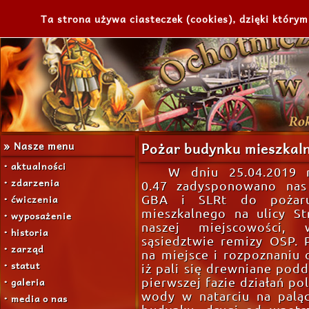
Ta strona używa ciasteczek (cookies), dzięki którym
» Nasze menu
Pożar budynku mieszkal
• aktualności
W dniu 25.04.2019 r
• zdarzenia
0.47 zadysponowano nas
• ćwiczenia
GBA i SLRt do pożar
mieszkalnego na ulicy St
• wyposażenie
naszej miejscowości, 
• historia
sąsiedztwie remizy OSP. 
• zarząd
na miejsce i rozpoznaniu o
• statut
iż pali się drewniane pod
• galeria
pierwszej fazie działań p
wody w natarciu na paląc
• media o nas