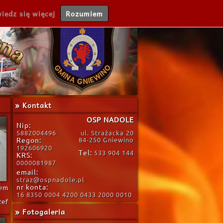
iedz się więcej
Rozumiem
» Kontakt
OSP NADOLE
Nip:
5882004496
ul. Strażacka 20
Regon:
84-250 Gniewino
192606920
Tel:
533 904 144
KRS:
0000081987
email:
straz@ospnadole.pl
nr konta:
hem
16 8350 0004 4200 0433 2000 0010
zef
» Fotogaleria