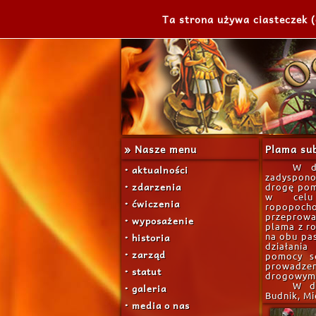
Ta strona używa ciasteczek (
» Nasze menu
Plama sub
• aktualności
W d
zadyspon
• zdarzenia
drogę pom
w celu 
• ćwiczenia
ropopoch
przeprow
• wyposażenie
plama z r
• historia
na obu pas
działania
• zarząd
pomocy s
prowadzen
• statut
drogowym
• galeria
W dz
Budnik, Mi
• media o nas