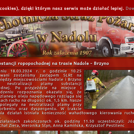
cookies), dzięki którym nasz serwis może działać lepiej.
Dow
stancji ropopochodnej na trasie Nadole - Brzyno
niu 18.03.2024 r. o godzinie 10.25
owani zostaliśmy zastępem SLRt na
iędzy miejscowościami Nadole i Brzyno
neutralizacji plamy substancji
odnej. Po przyjeździe na miejsce i
adzeniu rozpoznania okazało się, że
ozlanego oleju napędowego rozciąga się
ach ruchu na długości ok. 1,5 km. Nasze
 polegały na neutralizacji plamy przy
orbentu oraz dyspergentu. W trakcie
ia działań istniała konieczność wahadłowego kierowania ruc
.
iałaniach zakończonych ok. godziny 11.50 uczestniczyli: Jó
chał Ziera, Weronika Styn, Anna Kamińska, Krzysztof Pestilenc