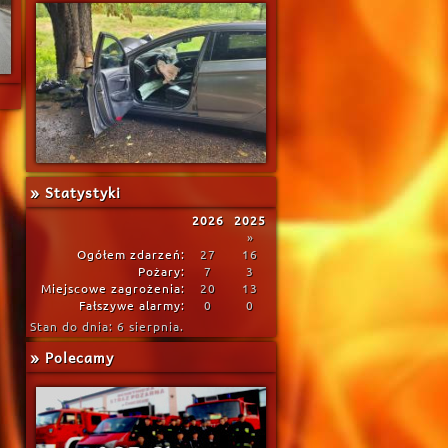
» Statystyki
2026
2025
»
Ogółem zdarzeń:
27
16
Pożary:
7
3
Miejscowe zagrożenia:
20
13
Fałszywe alarmy:
0
0
Stan do dnia: 6 sierpnia.
» Polecamy