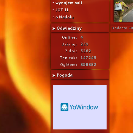
• wynajem sali
• JOT II
• o Nadolu
» Odwiedziny
Dodano: 20
Online:
4
Dzisiaj:
239
7 dni:
5262
Ten rok:
147245
Ogółem:
858882
» Pogoda