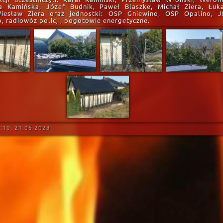
a Kamińska, Józef Budnik, Paweł Blaszke, Michał Ziera, Łuk
iesław Ziera oraz jednostki: OSP Gniewino, OSP Opalino, 
 radiowóz policji, pogotowie energetyczne.
:10, 21.05.2023