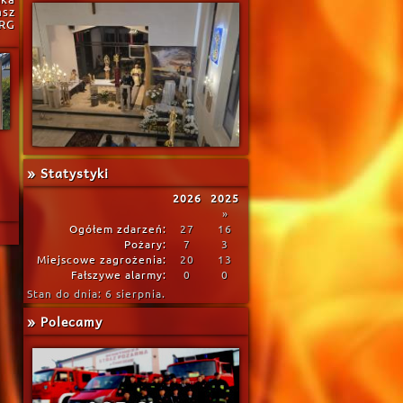
asz
JRG
» Statystyki
2026
2025
»
Ogółem zdarzeń:
27
16
Pożary:
7
3
Miejscowe zagrożenia:
20
13
Fałszywe alarmy:
0
0
Stan do dnia: 6 sierpnia.
» Polecamy