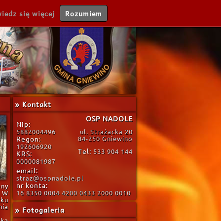
iedz się więcej
Rozumiem
» Kontakt
OSP NADOLE
Nip:
5882004496
ul. Strażacka 20
Regon:
84-250 Gniewino
192606920
Tel:
533 904 144
KRS:
0000081987
email:
straz@ospnadole.pl
nr konta:
ony
. W
16 8350 0004 4200 0433 2000 0010
zku
nia
» Fotogaleria
ika