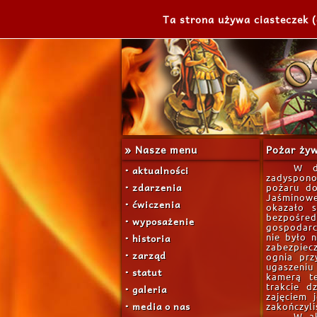
Ta strona używa ciasteczek (
» Nasze menu
Pożar ży
• aktualności
W d
zadyspon
• zdarzenia
pożaru d
Jaśminowej
• ćwiczenia
okazało s
bezpośr
• wyposażenie
gospodarcz
• historia
nie było n
zabezpiecz
• zarząd
ognia prz
ugaszeniu
• statut
kamerą t
• galeria
trakcie d
zajęciem 
• media o nas
zakończyli
W ak