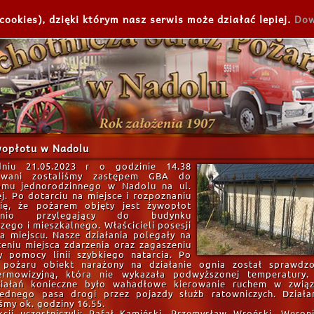
cookies), dzięki którym nasz serwis może działać lepiej.
Dow
wopłotu w Nadolu
niu 21.05.2023 r o godzinie 14.38
owani zostaliśmy zastępem GBA do
omu jednorodzinnego w Nadolu na ul.
. Po dotarciu na miejsce i rozpoznaniu
ię, że pożarem objęty jest żywopłot
ednio przylegający do budynku
ego i mieszkalnego. Właścicieli posesji
a miejscu. Nasze działania polegały na
eniu miejsca zdarzenia oraz zagaszeniu
y pomocy linii szybkiego natarcia. Po
 pożaru obiekt narażony na działanie ognia został sprawdz
ermowizyjną, która nie wykazała podwyższonej temperatury
ziałań konieczne było wahadłowe kierowanie ruchem w zwią
jednego pasa drogi przez pojazdy służb ratowniczych. Działa
śmy ok. godziny 16.55.
cji uczestniczyli: Rafał Kamiński, Przemysław Wroński, Weron