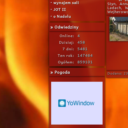
• wynajem sali
Styn, Ann
Ladach, W
• JOT II
Wejherowo,
• o Nadolu
» Odwiedziny
Online:
4
Dzisiaj:
458
7 dni:
5481
Ten rok:
147464
Ogółem:
859101
» Pogoda
Dodano: 23