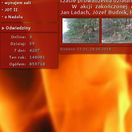
czasie prowadzenia działań
• wynajem sali
W akcji zakończonej o
• JOT II
Jan Ladach, Józef Budnik, 
• o Nadolu
» Odwiedziny
Online:
3
Dzisiaj:
59
7 dni:
4207
Dodano: 22:31, 28.06.2018
Ten rok:
148081
Ogółem:
859718