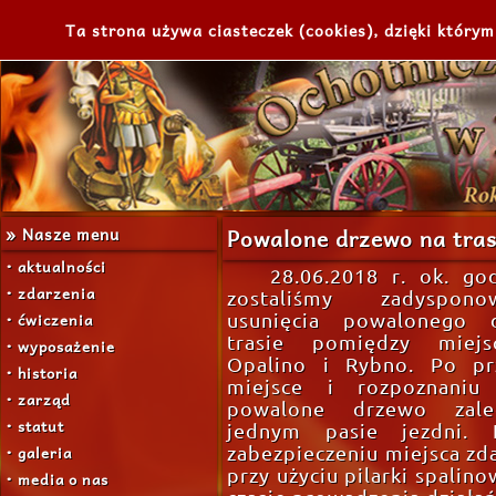
Ta strona używa ciasteczek (cookies), dzięki którym
» Nasze menu
Powalone drzewo na tras
• aktualności
28.06.2018 r. ok. go
• zdarzenia
zostaliśmy zadyspon
• ćwiczenia
usunięcia powalonego 
trasie pomiędzy miejs
• wyposażenie
Opalino i Rybno. Po pr
• historia
miejsce i rozpoznaniu 
• zarząd
powalone drzewo zale
• statut
jednym pasie jezdni. 
• galeria
zabezpieczeniu miejsca zda
przy użyciu pilarki spalin
• media o nas