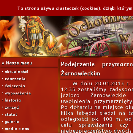
Ta strona używa ciasteczek (cookies), dzięki którym
» Nasze menu
Podejrzenie przymarz
• aktualności
Żarnowieckim
• zdarzenia
W dniu 20.01.2013 r.
• ćwiczenia
12.35 zostaliśmy zadysp
• wyposażenie
jezioro Żarnowiecki
• historia
uwolnienia przymarznięty
• zarząd
Po dotarciu na miejsce oka
kilka łabędzi siedzi na t
• statut
odległości ok. 100 m. o
• galeria
celu sprawdzenia czy 
• media o nas
niebezpieczeństwo dwóch 