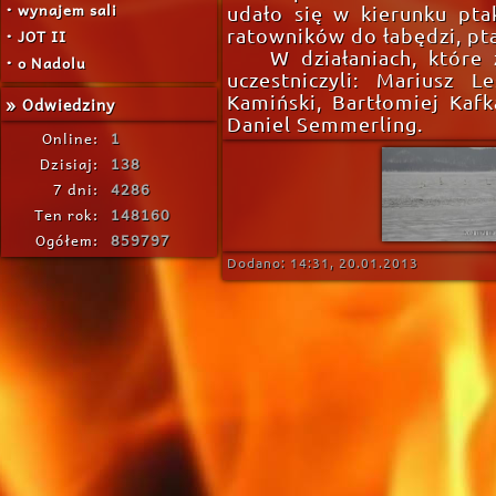
• wynajem sali
udało się w kierunku pt
• JOT II
ratowników do łabędzi, pta
W działaniach, które
• o Nadolu
uczestniczyli: Mariusz L
Kamiński, Bartłomiej Kafk
» Odwiedziny
Daniel Semmerling.
Online:
1
Dzisiaj:
138
7 dni:
4286
Ten rok:
148160
Ogółem:
859797
Dodano: 14:31, 20.01.2013