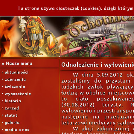
Ta strona używa ciasteczek (cookies), dzięki którym
» Nasze menu
Odnalezienie i wyłowieni
• aktualności
W dniu 5.09.2012 ok
• zdarzenia
zostaliśmy do przystan
• ćwiczenia
ludzkich zwłok pływając
łodzią w okolice miejscowo
• wyposażenie
to ciało poszukiwan
• historia
(30.08.2012) turysty. 
• zarząd
wyłowieniu i przestranspor
• statut
następnie na przekazan
• galeria
lekarzowi medycyny sądow
W akcji zakończonej o
• media o nas