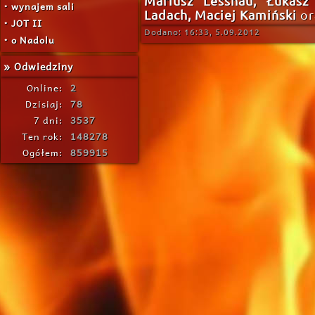
Mariusz Lessnau, Łukasz
• wynajem sali
Ladach, Maciej Kamiński
or
• JOT II
Dodano: 16:33, 5.09.2012
• o Nadolu
» Odwiedziny
Online:
2
Dzisiaj:
78
7 dni:
3537
Ten rok:
148278
Ogółem:
859915