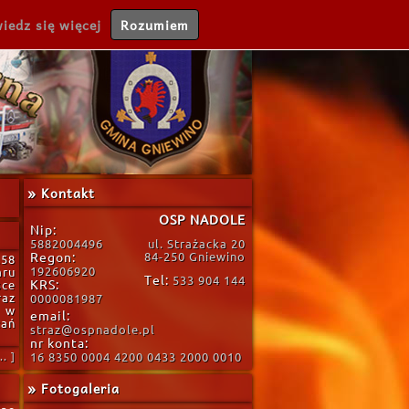
iedz się więcej
Rozumiem
» Kontakt
OSP NADOLE
Nip:
5882004496
ul. Strażacka 20
Regon:
84-250 Gniewino
58
192606920
aru
Tel:
533 904 144
KRS:
sce
raz
0000081987
a w
email:
ań
straz@ospnadole.pl
nr konta:
. ]
16 8350 0004 4200 0433 2000 0010
» Fotogaleria