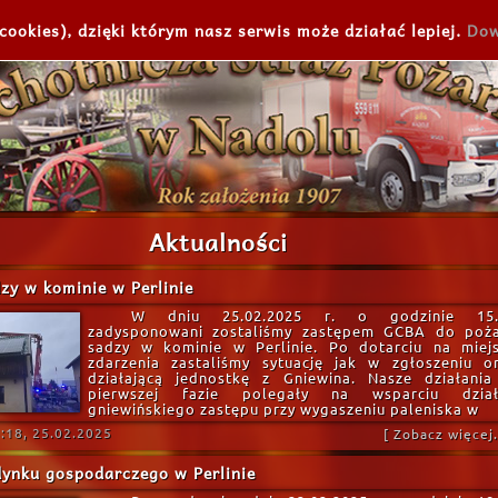
cookies), dzięki którym nasz serwis może działać lepiej.
Dow
Aktualności
zy w kominie w Perlinie
W dniu 25.02.2025 r. o godzinie 15.
zadysponowani zostaliśmy zastępem GCBA do poż
sadzy w kominie w Perlinie. Po dotarciu na miej
zdarzenia zastaliśmy sytuację jak w zgłoszeniu o
działającą jednostkę z Gniewina. Nasze działani
pierwszej fazie polegały na wsparciu dział
gniewińskiego zastępu przy wygaszeniu paleniska w
:18, 25.02.2025
[ Zobacz więcej..
ynku gospodarczego w Perlinie