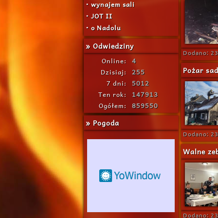
• wynajem sali
• JOT II
• o Nadolu
» Odwiedziny
Dodano: 23
Online:
4
Pożar sad
Dzisiaj:
255
7 dni:
5012
Ten rok:
147913
Ogółem:
859550
» Pogoda
Dodano: 23
Walne ze
Dodano: 23