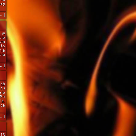
ocy
. ]
a w
sie
ym
gło
nia
ciu
. ]
ach
r.)
zie
 Po
ia.
sca
. ]
13