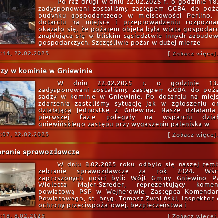
Po raz drugi w dniu 22.02.2025 r. o godzinie 18
zadysponowani zostaliśmy zastępem GCBA do poż
budynku gospodarczego w miejscowości Perlino.
dotarciu na miejsce i przeprowadzeniu rozpozna
okazało się, że pożarem objęta była wiata gospodar
znajdująca się w bliskim sąsiedztwie innych zabudo
gospodarczych. Szczęśliwie pożar w dużej mierze
:14, 22.02.2025
[ Zobacz więcej..
zy w kominie w Gniewinie
W dniu 22.02.2025 r. o godzinie 13.
zadysponowani zostaliśmy zastępem GCBA do poż
sadzy w kominie w Gniewinie. Po dotarciu na miej
zdarzenia zastaliśmy sytuację jak w zgłoszeniu o
działającą jednostkę z Gniewina. Nasze działani
pierwszej fazie polegały na wsparciu dział
gniewińskiego zastępu przy wygaszeniu paleniska w
:07, 22.02.2025
[ Zobacz więcej..
branie sprawozdawcze
W dniu 8.02.2025 roku odbyło się naszej remi
zebranie sprawozdawcze za rok 2024. Wśr
zaproszonych gości byli: Wójt Gminy Gniewino P
Wioletta Majer-Szreder, reprezentujący kome
powiatową PSP w Wejherowie, Zastępca Komenda
Powiatowego, st. bryg. Tomasz Zwoliński, Inspektor 
ochrony przeciwpożarowej, bezpieczeństwa i
:18, 8.02.2025
[ Zobacz więcej..