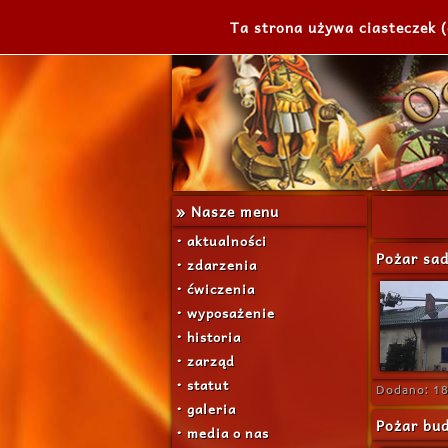
Ta strona używa ciasteczek (
» Nasze menu
• aktualności
Pożar sad
• zdarzenia
• ćwiczenia
• wyposażenie
• historia
• zarząd
• statut
Dodano: 18
• galeria
Pożar bud
• media o nas