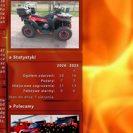
.38
aru
 Po
nia
cza
wań
. ]
47
aru
» Statystyki
sce
raz
2026
2025
a w
»
ań
Ogółem zdarzeń:
28
16
Pożary:
7
3
. ]
Miejscowe zagrożenia:
21
13
Fałszywe alarmy:
0
0
Stan do dnia: 7 sierpnia.
zie
ód
» Polecamy
ani
ndę
nta
ds.
. ]