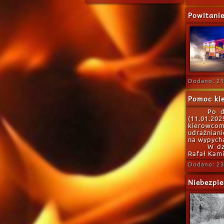
Powitanie
Dodano: 21
Pomoc ki
Po d
(11.01.20
kierowcom
udrażniani
na wypycha
W dz
Rafał Kami
Dodano: 23
Niebezpie