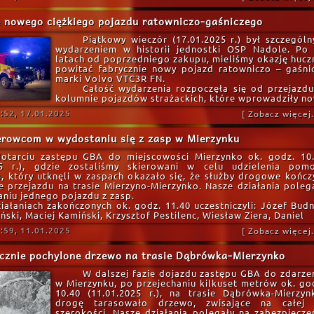
 nowego ciężkiego pojazdu ratowniczo-gaśniczego
Piątkowy wieczór (17.01.2025 r.) był szczegól
wydarzeniem w historii jednostki OSP Nadole. Po
latach od poprzedniego zakupu, mieliśmy okazję hucz
powitać fabrycznie nowy pojazd ratowniczo – gaśni
marki Volvo VTC3R FN.
Całość wydarzenia rozpoczęła się od przejazd
kolumnie pojazdów strażackich, które wprowadziły n
:52, 17.01.2025
[ Zobacz więcej..
erowcom w wydostaniu się z zasp w Mierzynku
otarciu zastępu GBA do miejscowości Mierzynko ok. godz. 10
25 r.), gdzie zostaliśmy skierowani w celu udzielenia pom
, który utknęli w zaspach okazało się, że służby drogowe kończ
e przejazdu na trasie Mierzyno-Mierzynko. Nasze działania poleg
niu jednego pojazdu z zasp.
iałaniach zakończonych ok. godz. 11.40 uczestniczyli: Józef Budn
ński, Maciej Kamiński, Krzysztof Pestilenc, Wiesław Ziera, Daniel
:59, 11.01.2025
[ Zobacz więcej..
cznie pochylone drzewo na trasie Dąbrówka-Mierzynko
W dalszej fazie dojazdu zastępu GBA do zdarze
w Mierzynku, po przejechaniu kilkuset metrów ok. go
10.40 (11.01.2025 r.), na trasie Dąbrówka-Mierzyn
drogę tarasowało drzewo, zwisające na całej 
szerokości. Nasze działania polegały na zabezpiecze