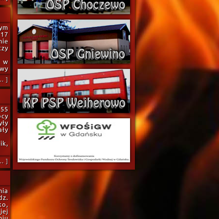
nym
 17
nie
czy
u w
owy
. ]
.55
ocy
yły
ały
ik,
. ]
nia
dz.
ko,
jej
niu