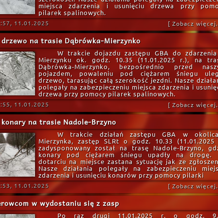
miejsca zdarzenia i usunięciu drzewa przy pom
pilarek spalinowych.
:57, 11.01.2025
[ Zobacz więcej..
 drzewo na trasie Dąbrówka-Mierzynko
W trakcie dojazdu zastępu GBA do zdarzeni
Mierzynku ok. godz. 10.35 (11.01.2025 r.), na tra
Dąbrówka-Mierzynko, bezpośrednio przed nasz
pojazdem, powaleniu pod ciężarem śniegu ule
drzewo, tarasując całą szerokość jezdni. Nasze działa
polegały na zabezpieczeniu miejsca zdarzenia i usunię
drzewa przy pomocy pilarek spalinowych.
:55, 11.01.2025
[ Zobacz więcej..
konary na trasie Nadole-Brzyno
W trakcie działań zastępu GBA w okolic
Mierzynka, zastęp SLRt o godz. 10.33 (11.01.2025 
zadysponowany został na trasę Nadole-Brzyno, gd
konary pod ciężarem śniegu upadły na drogę.
dotarciu na miejsce zastana sytuację jak ze zgłoszen
Nasze działania polegały na zabezpieczeniu miej
zdarzenia i usunięciu konarów przy pomocy pilarki
:53, 11.01.2025
[ Zobacz więcej..
erowcom w wydostaniu się z zasp
Po raz drugi 11.01.2025 r. o godz. 9.